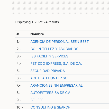
Displaying 1-20 of 24 results.
#
Nombre
1.-
AGENCIA DE PERSONAL BEEN BEST
2.-
COLIN TELLEZ Y ASOCIADOS
3.-
ISS FACILITY SERVICES
4.-
PET ZOO EXPRESS, S.A. DE C.V.
5.-
SEGURIDAD PRIVADA
6.-
ACE HEAD HUNTER SC
7.-
ARANCIONES NN EMPRESARIAL
8.-
AUTOFITTERS SA DE CV
9.-
BELIEFF
10.-
CONSULTING & SEARCH