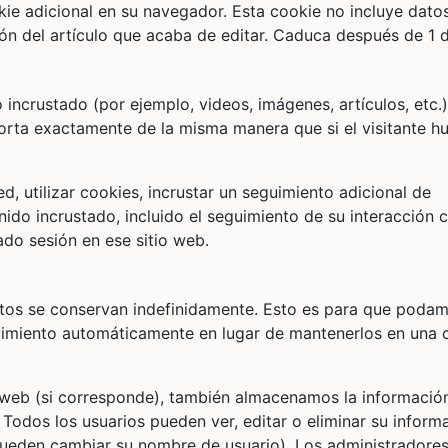
okie adicional en su navegador. Esta cookie no incluye dato
ón del artículo que acaba de editar. Caduca después de 1 d
 incrustado (por ejemplo, videos, imágenes, artículos, etc.)
rta exactamente de la misma manera que si el visitante hu
d, utilizar cookies, incrustar un seguimiento adicional de
nido incrustado, incluido el seguimiento de su interacción c
ado sesión en ese sitio web.
atos se conservan indefinidamente. Esto es para que poda
uimiento automáticamente en lugar de mantenerlos en una 
io web (si corresponde), también almacenamos la informació
 Todos los usuarios pueden ver, editar o eliminar su inform
ueden cambiar su nombre de usuario). Los administradores