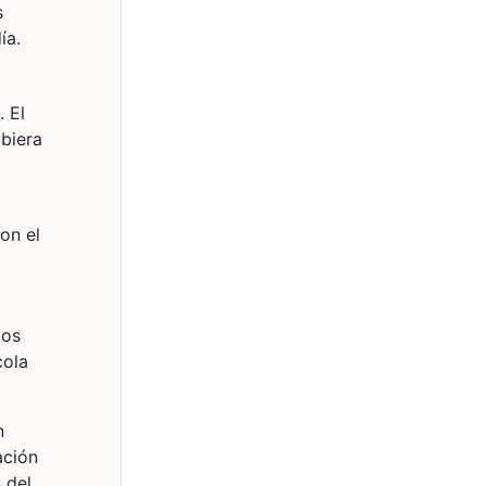
s
ía.
. El
biera
on el
mos
cola
n
ación
 del