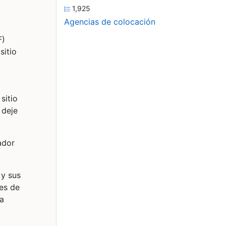
1,925
Agencias de colocación
F)
sitio
sitio
 deje
ador
 y sus
nes de
ra