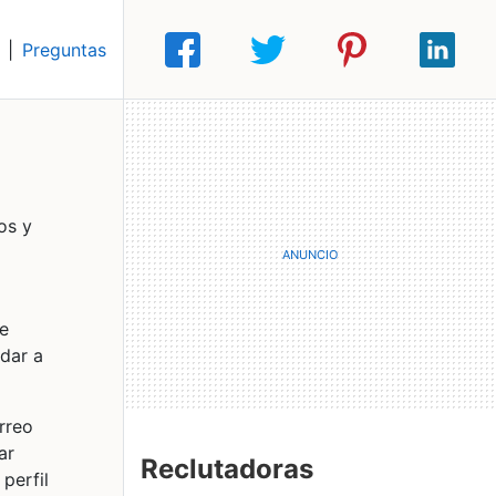
|
Preguntas
os y
de
udar a
rreo
ar
Reclutadoras
perfil