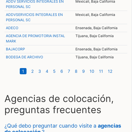
ADDV SERVICIOS INTEGRALES EN
Mexicali, Baja California
PERSONAL SC
ADDVSERVICIOS INTEGRALES EN
Mexicali, Baja California
PERSONAL SC
ADECO
Ensenada, Baja California
AGENCIA DE PROMOTORIA INSTAL
Tijuana, Baja California
MARK
BAJACORP
Ensenada, Baja California
BODEGA DE ARCHIVO
Tijuana, Baja California
(current)
1
2
3
4
5
6
7
8
9
10
11
12
Agencias de colocación,
preguntas frecuentes
¿qué debo preguntar cuando visite a
agencias
de colocación
?