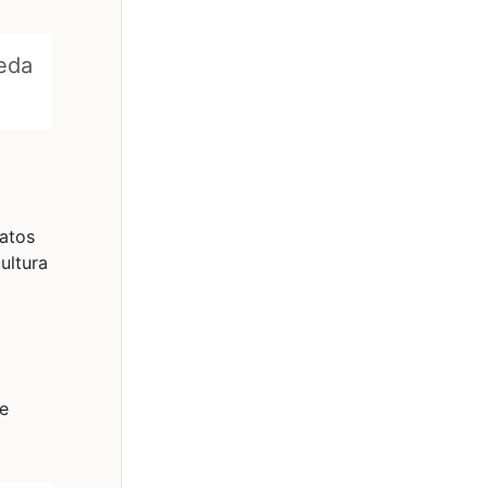
ueda
datos
ultura
ce