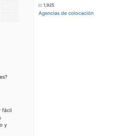
1,925
Agencias de colocación
tes?
 fácil
s
o y