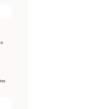
ta
tes