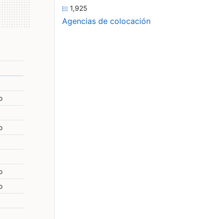
1,925
Agencias de colocación
o
o
o
o